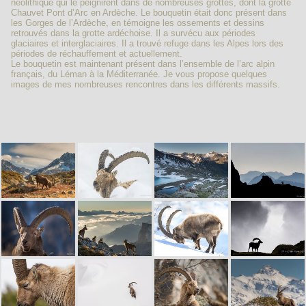
néolithique qui le peignirent dans de nombreuses grottes, dont la grotte
Chauvet Pont d’Arc en Ardèche. Le bouquetin était donc présent dans
les Gorges de l’Ardèche, en témoigne les ossements et dessins
retrouvés dans la grotte ardéchoise. Il a survécu aux périodes
glaciaires et interglaciaires. Il a trouvé refuge dans les Alpes lors des
périodes de réchauffement et actuellement.
Le bouquetin est maintenant présent dans l’ensemble de l’arc alpin
français, du Léman à la Méditerranée. Je vous propose quelques
images de mes nombreuses rencontres dans les différents massifs.