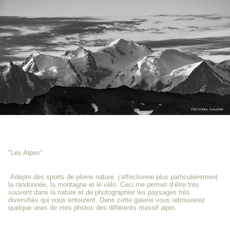
"Les Alpes"
Adepte des sports de pleine nature, j’affectionne plus particulièrement
la randonnée, la montagne et le vélo. Ceci me permet d’être très
souvent dans la nature et de photographier les paysages très
diversifiés qui nous entourent. Dans cette galerie vous retrouverez
quelque unes de mes photos des différents massif alpin.